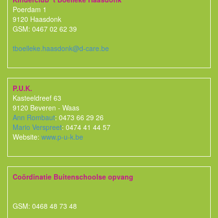
Poerdam 1
9120 Haasdonk
GSM: 0467 02 62 39
tboelleke.haasdonk@d-care.be
P.U.K.
Kasteeldreef 63
9120 Beveren - Waas
Ann Rombaut
: 0473 66 29 26
Mario Verspreet
: 0474 41 44 57
Website:
www.p-u-k.be
Coördinatie Buitenschoolse opvang
GSM: 0468 48 73 48