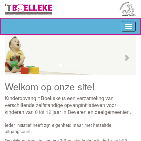
Menu
open
Vorige
Volg
of
foto
foto
sluit
Welkom op onze site!
Kinderopvang 't Boelleke is een verzameling van
verschillende zelfstandige opvanginitiatieven voor
kinderen van 0 tot 12 jaar in Beveren en deelgemeenten.
Ieder initiatief heeft zijn eigenheid maar met hetzelfde
uitgangspunt.
De visie en doelstelling van 't Boelleke is dat elk kind zich bij 't