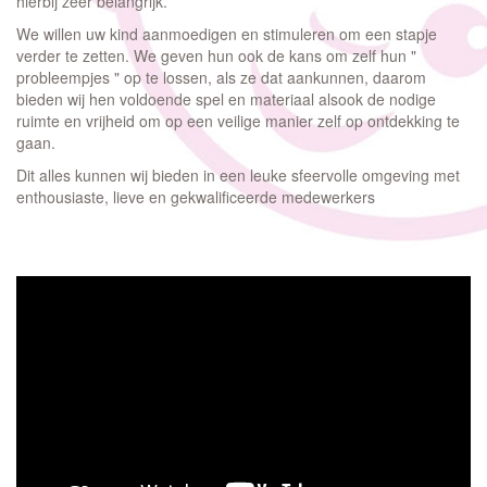
hierbij zeer belangrijk.
We willen uw kind aanmoedigen en stimuleren om een stapje
verder te zetten. We geven hun ook de kans om zelf hun "
probleempjes " op te lossen, als ze dat aankunnen, daarom
bieden wij hen voldoende spel en materiaal alsook de nodige
ruimte en vrijheid om op een veilige manier zelf op ontdekking te
gaan.
Dit alles kunnen wij bieden in een leuke sfeervolle omgeving met
enthousiaste, lieve en gekwalificeerde medewerkers